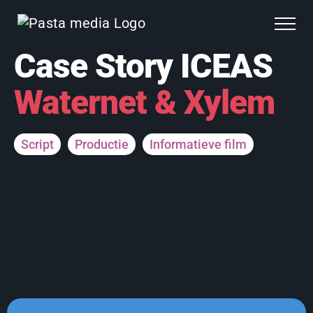
Ga
naar
inhoud
Case Story ICEAS
Waternet & Xylem
Script
Productie
Informatieve film